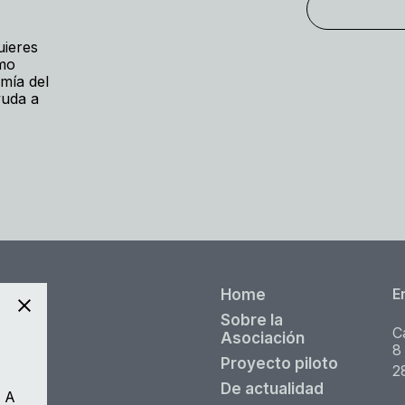
uieres
ómo
mía del
yuda a
E
Home
Sobre la
C
Asociación
8
Proyecto piloto
2
De actualidad
. A