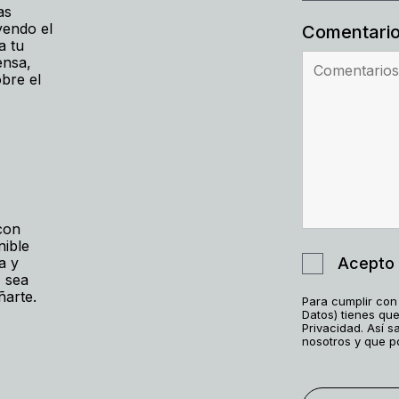
as
yendo el
Comentari
a tu
ensa,
obre el
con
nible
a y
Acepto 
 sea
ñarte.
Para cumplir con
Datos) tienes que
Privacidad. Así 
nosotros y que p