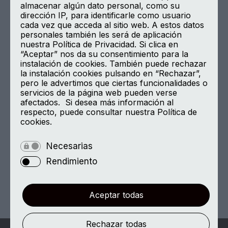
Gobierno corporativo
almacenar algún dato personal, como su
Únete/Contacto
dirección IP, para identificarle como usuario
cada vez que acceda al sitio web. A estos datos
Canal de Comunicación
personales también les será de aplicación
nuestra Política de Privacidad. Si clica en
Aviso Legal
“Aceptar” nos da su consentimiento para la
instalación de cookies. También puede rechazar
Política de Privacidad
la instalación cookies pulsando en “Rechazar”,
Política de Cookies
pero le advertimos que ciertas funcionalidades o
servicios de la página web pueden verse
afectados. Si desea más información al
respecto, puede consultar nuestra Política de
Encuéntranos en
cookies.
Calle de Velázquez 108, planta 8
Necesarias
28006 Madrid
Rendimiento
Aceptar todas
Rechazar todas